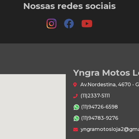
Nossas redes sociais
Yngra Motos L
Av.Nordestina, 4670 - 
(11)2337-5111
(11)94726-6598
(11)94783-9276
yngramotosloja2@gma