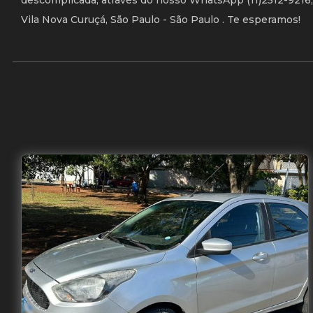
descomplicada, através do nosso WhatsApp (11)2512-9216, o
Vila Nova Curuçá, São Paulo - São Paulo . Te esperamos!