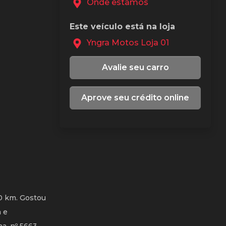
Onde estamos
Este veículo está na loja
Yngra Motos Loja 01
Avalie seu carro
Aprove seu crédito online
0 km. Gostou
a e