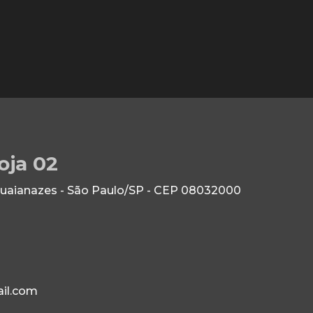
oja 02
Guaianazes - São Paulo/SP - CEP 08032000
il.com