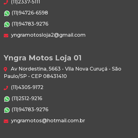
(11)2337-5111
(11)94726-6598
(11)94783-9276
yngramotosloja2@gmail.com
Yngra Motos Loja 01
Av Nordestina, 5663 - Vila Nova Curuçá - São
Paulo/SP - CEP 08431410
(11)4305-9172
(11)2512-9216
(11)94783-9276
yngramotos@hotmail.com.br