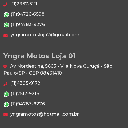
(11)2337-5111
(11)94726-6598
(11)94783-9276
yngramotosloja2@gmail.com
Yngra Motos Loja 01
Av Nordestina, 5663 - Vila Nova Curuçá - São
Paulo/SP - CEP 08431410
(11)4305-9172
(11)2512-9216
(11)94783-9276
yngramotos@hotmail.com.br