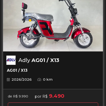
Adly
AG01 / X13
AG01 / X13
2026/2026
0 km
9.490
por R$
de R$ 9.990