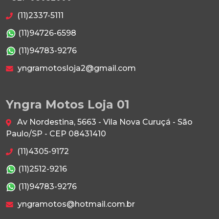
(11)2337-5111
(11)94726-6598
(11)94783-9276
yngramotosloja2@gmail.com
Yngra Motos Loja 01
Av Nordestina, 5663 - Vila Nova Curuçá - São
Paulo/SP - CEP 08431410
(11)4305-9172
(11)2512-9216
(11)94783-9276
yngramotos@hotmail.com.br