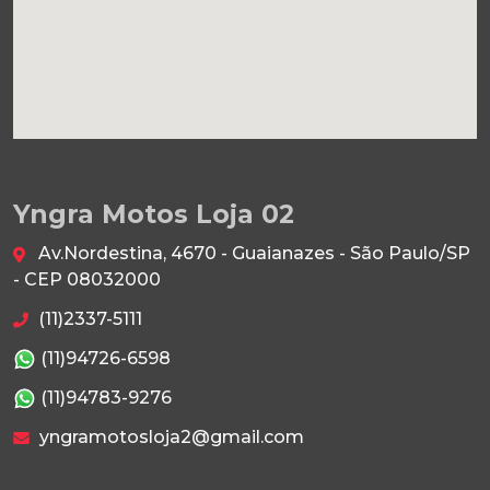
Yngra Motos Loja 02
Av.Nordestina, 4670 - Guaianazes - São Paulo/SP
- CEP 08032000
(11)2337-5111
(11)94726-6598
(11)94783-9276
yngramotosloja2@gmail.com