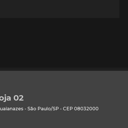
oja 02
Guaianazes - São Paulo/SP - CEP 08032000