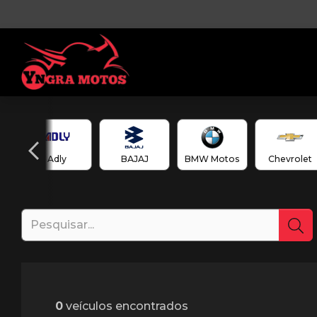
Adly
BAJAJ
BMW Motos
Chevrolet
0
veículos encontrados