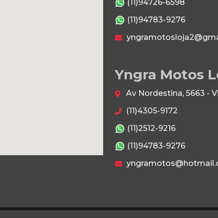
(11)94726-6598
(11)94783-9276
yngramotosloja2@gma
Yngra Motos L
Av Nordestina, 5663 - 
(11)4305-9172
(11)2512-9216
(11)94783-9276
yngramotos@hotmail.