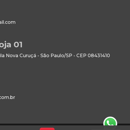
il.com
oja 01
Vila Nova Curuçá - São Paulo/SP - CEP 08431410
com.br