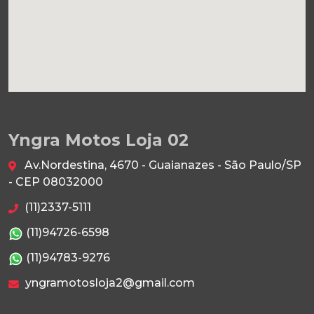
Yngra Motos Loja 02
Av.Nordestina, 4670 - Guaianazes - São Paulo/SP
- CEP 08032000
(11)2337-5111
(11)94726-6598
(11)94783-9276
yngramotosloja2@gmail.com