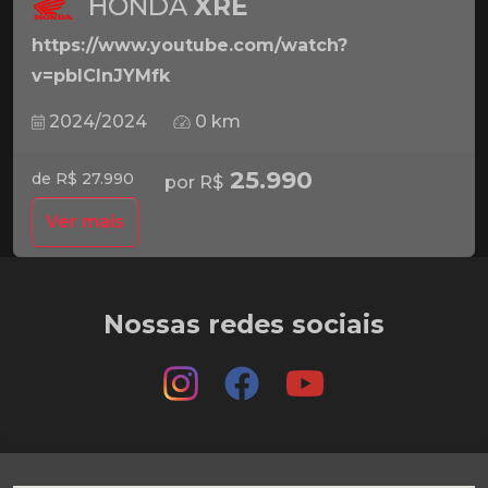
HONDA
XRE
https://www.youtube.com/watch?
v=pbICInJYMfk
2024/2024
0 km
25.990
de R$ 27.990
por R$
Ver mais
Nossas redes sociais