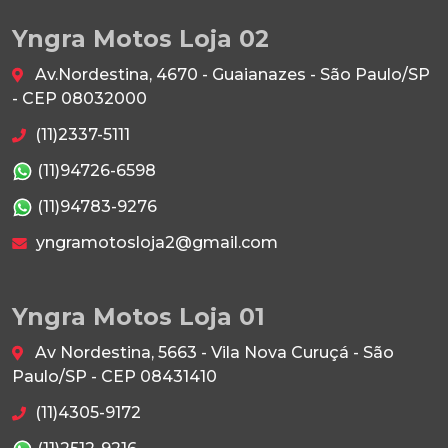
Yngra Motos Loja 02
Av.Nordestina, 4670 - Guaianazes - São Paulo/SP
- CEP 08032000
(11)2337-5111
(11)94726-6598
(11)94783-9276
yngramotosloja2@gmail.com
Yngra Motos Loja 01
Av Nordestina, 5663 - Vila Nova Curuçá - São
Paulo/SP - CEP 08431410
(11)4305-9172