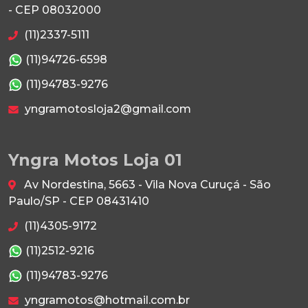
- CEP 08032000
(11)2337-5111
(11)94726-6598
(11)94783-9276
yngramotosloja2@gmail.com
Yngra Motos Loja 01
Av Nordestina, 5663 - Vila Nova Curuçá - São
Paulo/SP - CEP 08431410
(11)4305-9172
(11)2512-9216
(11)94783-9276
yngramotos@hotmail.com.br