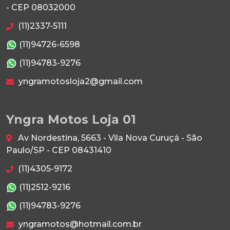
- CEP 08032000
(11)2337-5111
(11)94726-6598
(11)94783-9276
yngramotosloja2@gmail.com
Yngra Motos Loja 01
Av Nordestina, 5663 - Vila Nova Curuçá - São
Paulo/SP - CEP 08431410
(11)4305-9172
(11)2512-9216
(11)94783-9276
yngramotos@hotmail.com.br