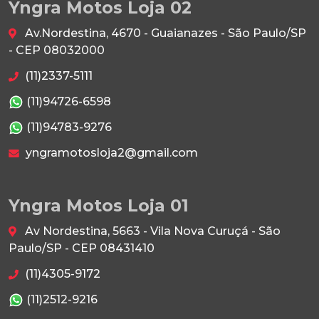
Yngra Motos Loja 02
Av.Nordestina, 4670 - Guaianazes - São Paulo/SP
- CEP 08032000
(11)2337-5111
(11)94726-6598
(11)94783-9276
yngramotosloja2@gmail.com
Yngra Motos Loja 01
Av Nordestina, 5663 - Vila Nova Curuçá - São
Paulo/SP - CEP 08431410
(11)4305-9172
(11)2512-9216