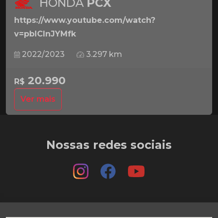
HONDA
PCX
https://www.youtube.com/watch?
v=pbICInJYMfk
2022/2023
3.297 km
20.990
R$
Ver mais
Nossas redes sociais