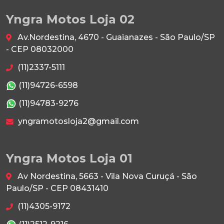
Yngra Motos Loja 02
Av.Nordestina, 4670 - Guaianazes - São Paulo/SP
- CEP 08032000
(11)2337-5111
(11)94726-6598
(11)94783-9276
yngramotosloja2@gmail.com
Yngra Motos Loja 01
Av Nordestina, 5663 - Vila Nova Curuçá - São
Paulo/SP - CEP 08431410
(11)4305-9172