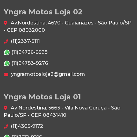
Yngra Motos Loja 02
Av.Nordestina, 4670 - Guaianazes - São Paulo/SP
- CEP 08032000
(11)2337-5111
(11)94726-6598
(11)94783-9276
yngramotosloja2@gmail.com
Yngra Motos Loja 01
Av Nordestina, 5663 - Vila Nova Curuçá - São
Paulo/SP - CEP 08431410
(11)4305-9172