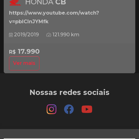
HONDA
CB
https://www.youtube.com/watch?
v=pbICInJYMfk
2019/2019
121.990 km
17.990
R$
Ver mais
Nossas redes sociais