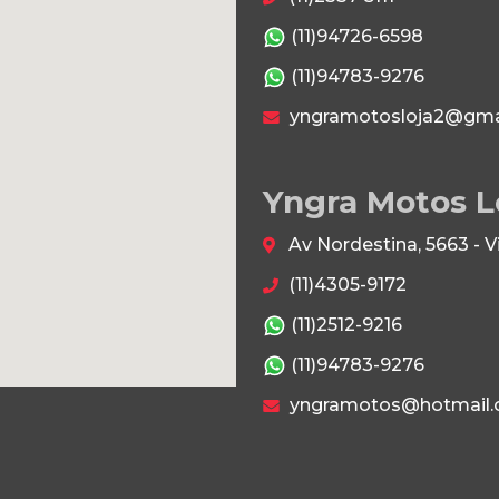
(11)94726-6598
(11)94783-9276
yngramotosloja2@gma
Yngra Motos L
Av Nordestina, 5663 - 
(11)4305-9172
(11)2512-9216
(11)94783-9276
yngramotos@hotmail.