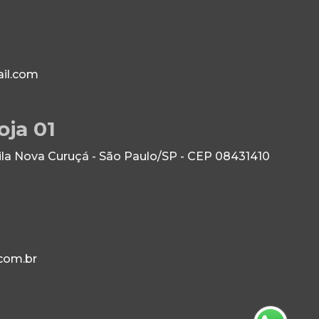
il.com
oja 01
Vila Nova Curuçá - São Paulo/SP - CEP 08431410
com.br