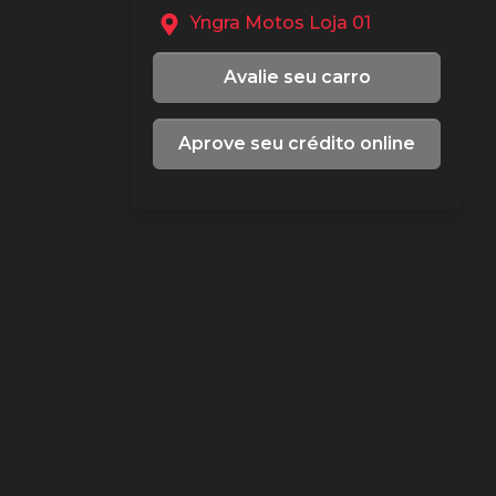
Yngra Motos Loja 01
Avalie seu carro
Aprove seu crédito online