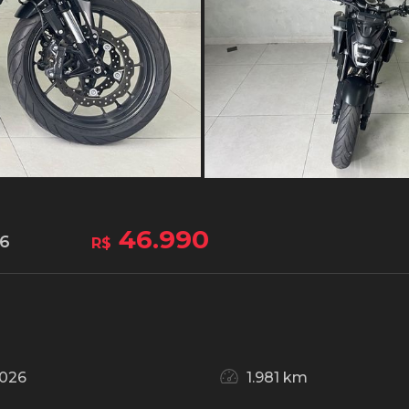
46.990
26
R$
026
1.981 km