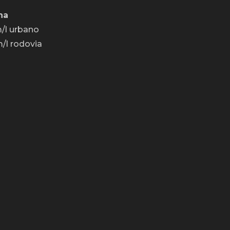
na
/l urbano
/l rodovia