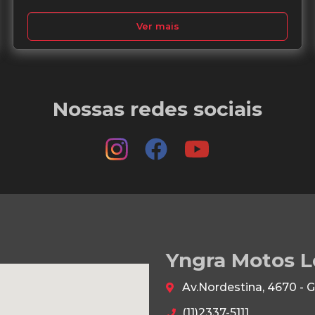
Ver mais
Nossas redes sociais
Yngra Motos L
Av.Nordestina, 4670 - 
(11)2337-5111