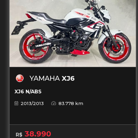
YAMAHA
XJ6
XJ6 N/ABS
2013/2013
83.778 km
38.990
R$