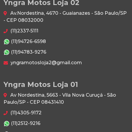
Yngra Motos Loja 02
Av.Nordestina, 4670 - Guaianazes - São Paulo/SP
- CEP 08032000
(11)2337-5111
(11)94726-6598
(11)94783-9276
yngramotosloja2@gmail.com
Yngra Motos Loja 01
Av Nordestina, 5663 - Vila Nova Curuçá - São
Paulo/SP - CEP 08431410
(11)4305-9172
(11)2512-9216