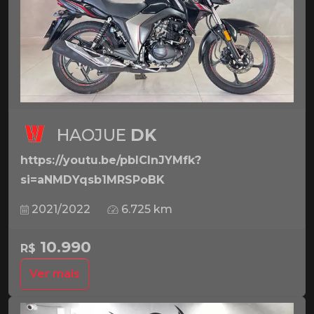
HAOJUE
DK
https://youtu.be/pbICInJYMfk?
si=aNMDYqsb1MRSPoBK
2021/2022
6.725 km
10.990
R$
Ver mais