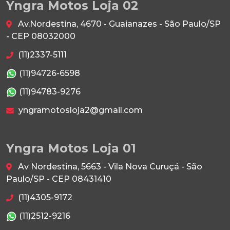
Yngra Motos Loja 02
Av.Nordestina, 4670 - Guaianazes - São Paulo/SP
- CEP 08032000
(11)2337-5111
(11)94726-6598
(11)94783-9276
yngramotosloja2@gmail.com
Yngra Motos Loja 01
Av Nordestina, 5663 - Vila Nova Curuçá - São
Paulo/SP - CEP 08431410
(11)4305-9172
(11)2512-9216