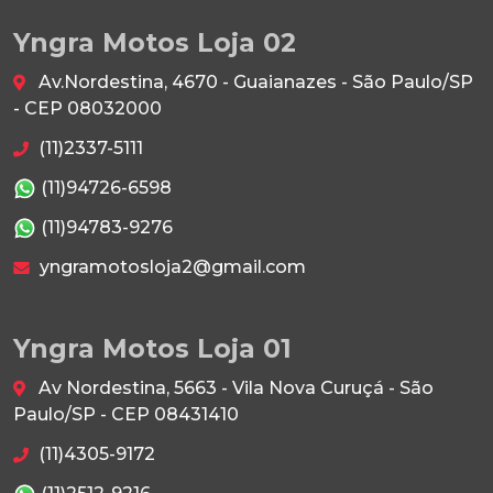
Yngra Motos Loja 02
Av.Nordestina, 4670 - Guaianazes - São Paulo/SP
- CEP 08032000
(11)2337-5111
(11)94726-6598
(11)94783-9276
yngramotosloja2@gmail.com
Yngra Motos Loja 01
Av Nordestina, 5663 - Vila Nova Curuçá - São
Paulo/SP - CEP 08431410
(11)4305-9172