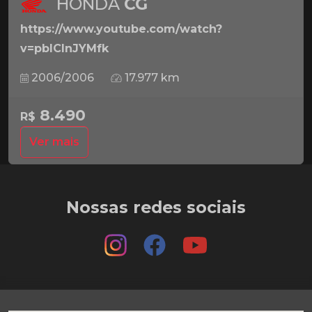
HONDA
CG
https://www.youtube.com/watch?
v=pbICInJYMfk
2006/2006
17.977 km
8.490
R$
Ver mais
Nossas redes sociais