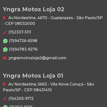
Yngra Motos Loja 02
Av.Nordestina, 4670 - Guaianazes - São Paulo/SP
- CEP 08032000
(11)2337-5111
(11)94726-6598
(11)94783-9276
yngramotosloja2@gmail.com
Yngra Motos Loja 01
Av Nordestina, 5663 - Vila Nova Curuçá - São
Paulo/SP - CEP 08431410
(11)4305-9172