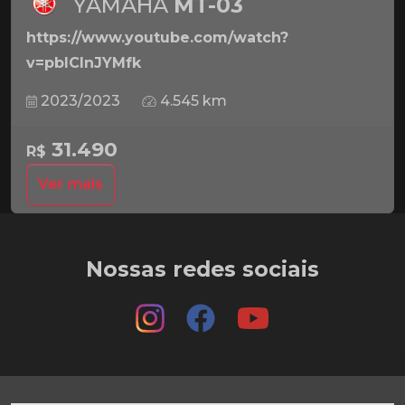
YAMAHA
MT-03
https://www.youtube.com/watch?
v=pbICInJYMfk
2023/2023
4.545 km
31.490
R$
Ver mais
Nossas redes sociais