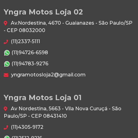
Yngra Motos Loja 02
Av.Nordestina, 4670 - Guaianazes - São Paulo/SP
- CEP 08032000
(11)2337-5111
(11)94726-6598
(11)94783-9276
yngramotosloja2@gmail.com
Yngra Motos Loja 01
Av Nordestina, 5663 - Vila Nova Curuçá - São
Paulo/SP - CEP 08431410
(11)4305-9172