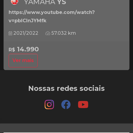
YAMAHA
YS
https://www.youtube.com/watch?
v=pbICInJYMfk
2021/2022
57.032 km
14.990
R$
Ver mais
Nossas redes sociais