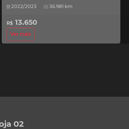
2022/2023
36.981 km
13.650
R$
Ver mais
oja 02