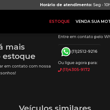
Horário de atendimento:
Seg - 10
ESTOQUE
VENDA SUA MO
Entre em contato pelo Wh
tá mais
(11)2512-9216
o estoque
Ou ligue agora para:
rar em contato com nossa
(11)4305-9172
 sonhos!
Veículos similares