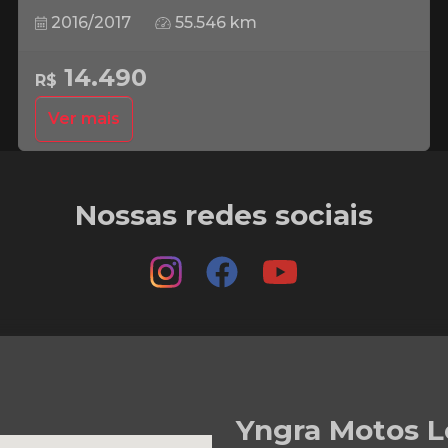
2016/2017
55.546 km
14.490
R$
Ver mais
Nossas redes sociais
Yngra Motos L