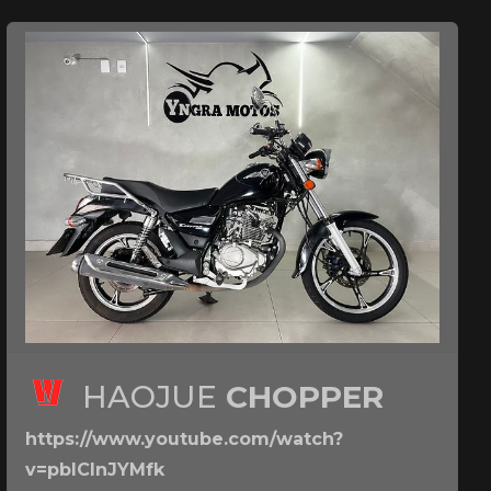
HAOJUE
CHOPPER
https://www.youtube.com/watch?
v=pbICInJYMfk