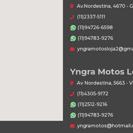
Av.Nordestina, 4670 - 
(11)2337-5111
(11)94726-6598
(11)94783-9276
yngramotosloja2@gma
Yngra Motos L
Av Nordestina, 5663 - 
(11)4305-9172
(11)2512-9216
(11)94783-9276
yngramotos@hotmail.