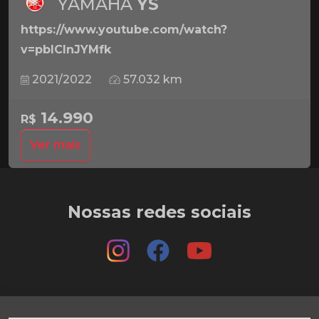
YAMAHA
YS
https://www.youtube.com/watch?
v=pbICInJYMfk
2021/2022
57.032 km
14.990
R$
Ver mais
Nossas redes sociais