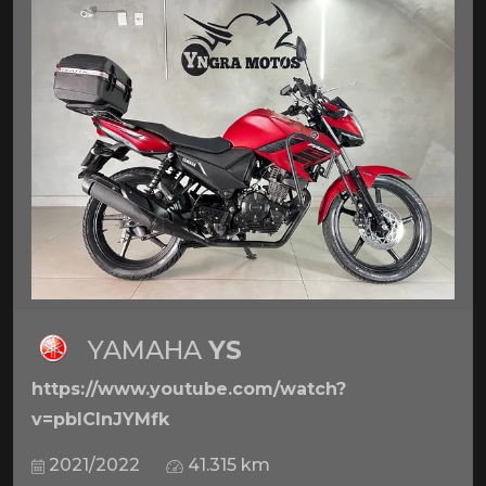
YAMAHA
YS
https://www.youtube.com/watch?
v=pbICInJYMfk
2021/2022
41.315 km