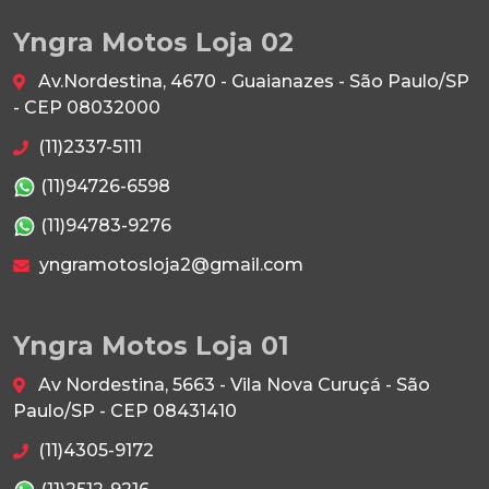
Yngra Motos Loja 02
Av.Nordestina, 4670 - Guaianazes - São Paulo/SP
- CEP 08032000
(11)2337-5111
(11)94726-6598
(11)94783-9276
yngramotosloja2@gmail.com
Yngra Motos Loja 01
Av Nordestina, 5663 - Vila Nova Curuçá - São
Paulo/SP - CEP 08431410
(11)4305-9172