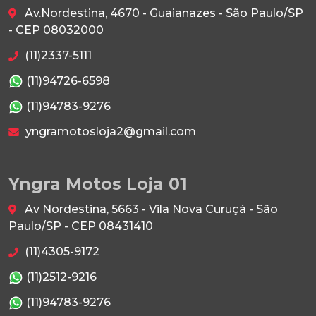
Av.Nordestina, 4670 - Guaianazes - São Paulo/SP
- CEP 08032000
(11)2337-5111
(11)94726-6598
(11)94783-9276
yngramotosloja2@gmail.com
Yngra Motos Loja 01
Av Nordestina, 5663 - Vila Nova Curuçá - São
Paulo/SP - CEP 08431410
(11)4305-9172
(11)2512-9216
(11)94783-9276