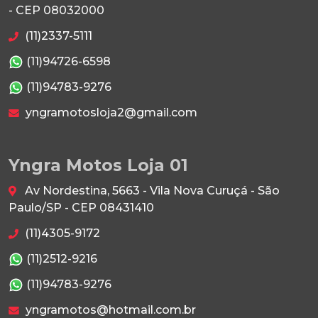
- CEP 08032000
(11)2337-5111
(11)94726-6598
(11)94783-9276
yngramotosloja2@gmail.com
Yngra Motos Loja 01
Av Nordestina, 5663 - Vila Nova Curuçá - São
Paulo/SP - CEP 08431410
(11)4305-9172
(11)2512-9216
(11)94783-9276
yngramotos@hotmail.com.br