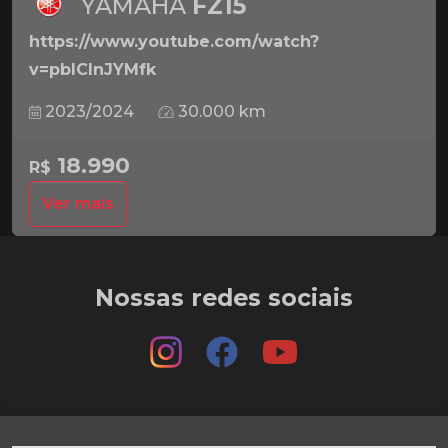
YAMAHA
FZ15
https://www.youtube.com/watch?
v=pbICInJYMfk
2023/2024
30.000 km
18.990
R$
Ver mais
Nossas redes sociais