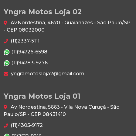
Yngra Motos Loja 02
Av.Nordestina, 4670 - Guaianazes - São Paulo/SP
- CEP 08032000
(11)2337-5111
(11)94726-6598
(11)94783-9276
yngramotosloja2@gmail.com
Yngra Motos Loja 01
Av Nordestina, 5663 - Vila Nova Curuçá - São
Paulo/SP - CEP 08431410
(11)4305-9172