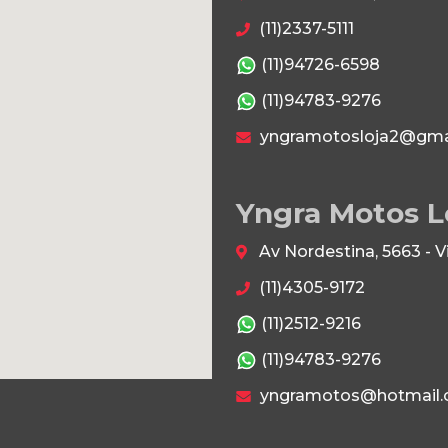
(11)2337-5111
(11)94726-6598
(11)94783-9276
yngramotosloja2@gma
Yngra Motos L
Av Nordestina, 5663 - 
(11)4305-9172
(11)2512-9216
(11)94783-9276
yngramotos@hotmail.