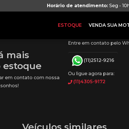
Horário de atendimento:
Seg - 10
ESTOQUE
VENDA SUA MO
Entre em contato pelo Wh
tá mais
(11)2512-9216
o estoque
Ou ligue agora para:
rar em contato com nossa
(11)4305-9172
 sonhos!
Veículos similares