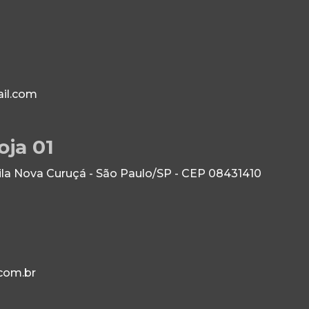
il.com
oja 01
Vila Nova Curuçá - São Paulo/SP - CEP 08431410
com.br