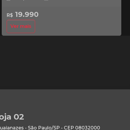
19.990
R$
Ver mais
oja 02
Guaianazes - São Paulo/SP - CEP 08032000