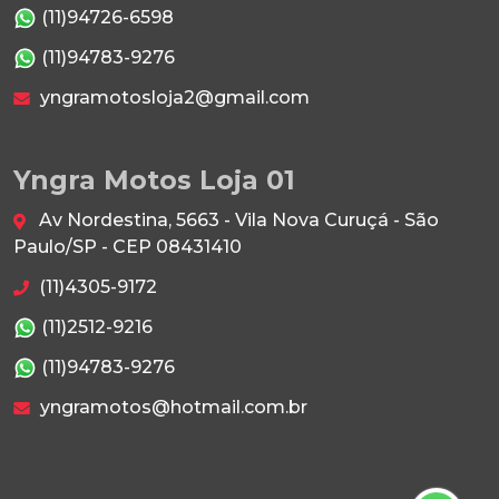
(11)94726-6598
(11)94783-9276
yngramotosloja2@gmail.com
Yngra Motos Loja 01
Av Nordestina, 5663 - Vila Nova Curuçá - São
Paulo/SP - CEP 08431410
(11)4305-9172
(11)2512-9216
(11)94783-9276
yngramotos@hotmail.com.br