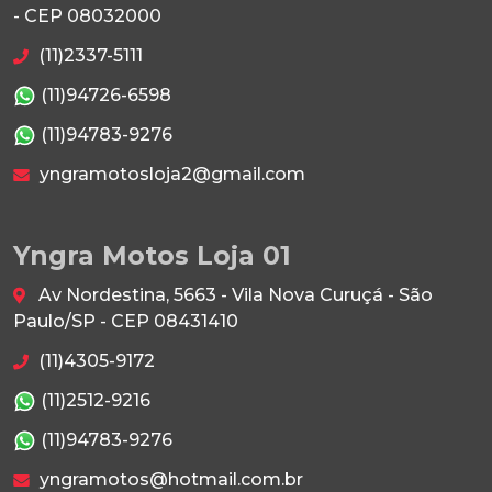
- CEP 08032000
(11)2337-5111
(11)94726-6598
(11)94783-9276
yngramotosloja2@gmail.com
Yngra Motos Loja 01
Av Nordestina, 5663 - Vila Nova Curuçá - São
Paulo/SP - CEP 08431410
(11)4305-9172
(11)2512-9216
(11)94783-9276
yngramotos@hotmail.com.br