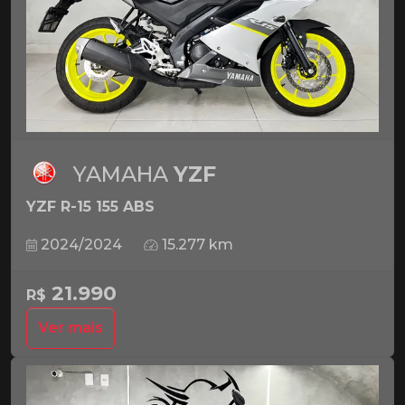
YAMAHA
YZF
YZF R-15 155 ABS
2024/2024
15.277 km
21.990
R$
Ver mais