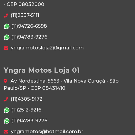
- CEP 08032000
(11)2337-5111
(11)94726-6598
(11)94783-9276
yngramotosloja2@gmail.com
Yngra Motos Loja 01
Av Nordestina, 5663 - Vila Nova Curuçá - São
Paulo/SP - CEP 08431410
(11)4305-9172
(11)2512-9216
(11)94783-9276
yngramotos@hotmail.com.br