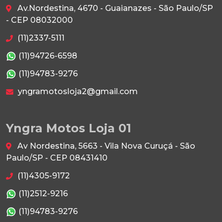
Av.Nordestina, 4670 - Guaianazes - São Paulo/SP
- CEP 08032000
(11)2337-5111
(11)94726-6598
(11)94783-9276
yngramotosloja2@gmail.com
Yngra Motos Loja 01
Av Nordestina, 5663 - Vila Nova Curuçá - São
Paulo/SP - CEP 08431410
(11)4305-9172
(11)2512-9216
(11)94783-9276