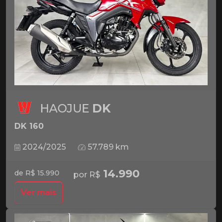
HAOJUE
DK
DK 160
2024/2025
57.789 km
14.990
de R$ 15.990
por R$
Ver mais