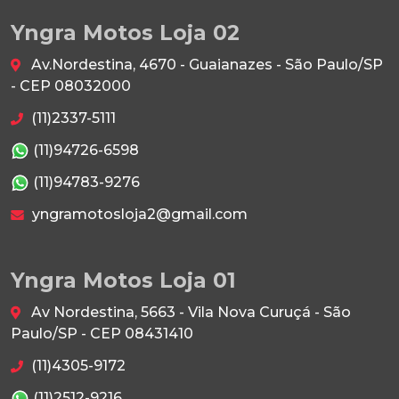
Yngra Motos Loja 02
Av.Nordestina, 4670 - Guaianazes - São Paulo/SP
- CEP 08032000
(11)2337-5111
(11)94726-6598
(11)94783-9276
yngramotosloja2@gmail.com
Yngra Motos Loja 01
Av Nordestina, 5663 - Vila Nova Curuçá - São
Paulo/SP - CEP 08431410
(11)4305-9172
(11)2512-9216