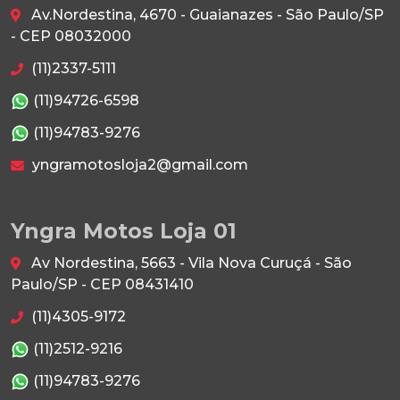
Av.Nordestina, 4670 - Guaianazes - São Paulo/SP
- CEP 08032000
(11)2337-5111
(11)94726-6598
(11)94783-9276
yngramotosloja2@gmail.com
Yngra Motos Loja 01
Av Nordestina, 5663 - Vila Nova Curuçá - São
Paulo/SP - CEP 08431410
(11)4305-9172
(11)2512-9216
(11)94783-9276