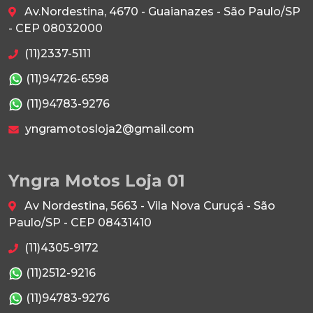
Av.Nordestina, 4670 - Guaianazes - São Paulo/SP
- CEP 08032000
(11)2337-5111
(11)94726-6598
(11)94783-9276
yngramotosloja2@gmail.com
Yngra Motos Loja 01
Av Nordestina, 5663 - Vila Nova Curuçá - São
Paulo/SP - CEP 08431410
(11)4305-9172
(11)2512-9216
(11)94783-9276