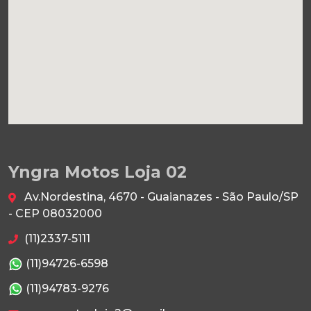
Yngra Motos Loja 02
Av.Nordestina, 4670 - Guaianazes - São Paulo/SP
- CEP 08032000
(11)2337-5111
(11)94726-6598
(11)94783-9276