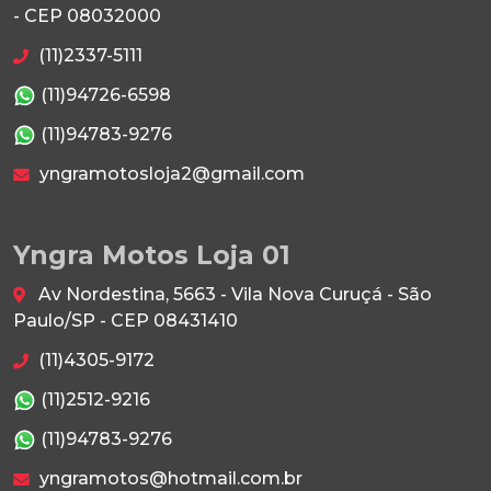
- CEP 08032000
(11)2337-5111
(11)94726-6598
(11)94783-9276
yngramotosloja2@gmail.com
Yngra Motos Loja 01
Av Nordestina, 5663 - Vila Nova Curuçá - São
Paulo/SP - CEP 08431410
(11)4305-9172
(11)2512-9216
(11)94783-9276
yngramotos@hotmail.com.br