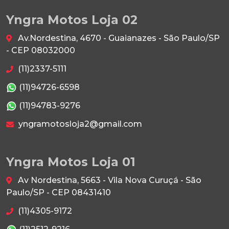
Yngra Motos Loja 02
Av.Nordestina, 4670 - Guaianazes - São Paulo/SP
- CEP 08032000
(11)2337-5111
(11)94726-6598
(11)94783-9276
yngramotosloja2@gmail.com
Yngra Motos Loja 01
Av Nordestina, 5663 - Vila Nova Curuçá - São
Paulo/SP - CEP 08431410
(11)4305-9172