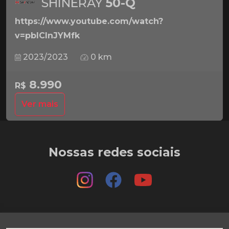
SHINERAY
50-Q
https://www.youtube.com/watch?
v=pbICInJYMfk
2023/2023
0 km
8.990
R$
Ver mais
Nossas redes sociais