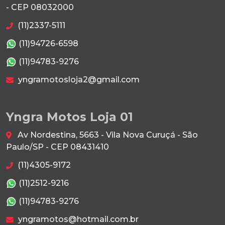
- CEP 08032000
(11)2337-5111
(11)94726-6598
(11)94783-9276
yngramotosloja2@gmail.com
Yngra Motos Loja 01
Av Nordestina, 5663 - Vila Nova Curuçá - São
Paulo/SP - CEP 08431410
(11)4305-9172
(11)2512-9216
(11)94783-9276
yngramotos@hotmail.com.br