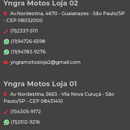
Yngra Motos Loja 02
Av.Nordestina, 4670 - Guaianazes - São Paulo/SP
- CEP 08032000
(11)2337-5111
(11)94726-6598
(11)94783-9276
yngramotosloja2@gmail.com
Yngra Motos Loja 01
Av Nordestina, 5663 - Vila Nova Curuçá - São
Paulo/SP - CEP 08431410
(11)4305-9172
(11)2512-9216