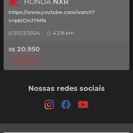
HONDA
NXR
https://www.youtube.com/watch?
v=pbICInJYMfk
2023/2024
4.216 km
20.950
R$
Ver mais
Nossas redes sociais