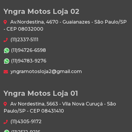
Yngra Motos Loja 02
Av.Nordestina, 4670 - Guaianazes - São Paulo/SP
- CEP 08032000
(11)2337-5111
(11)94726-6598
(11)94783-9276
yngramotosloja2@gmail.com
Yngra Motos Loja 01
Av Nordestina, 5663 - Vila Nova Curuçá - São
Paulo/SP - CEP 08431410
(11)4305-9172