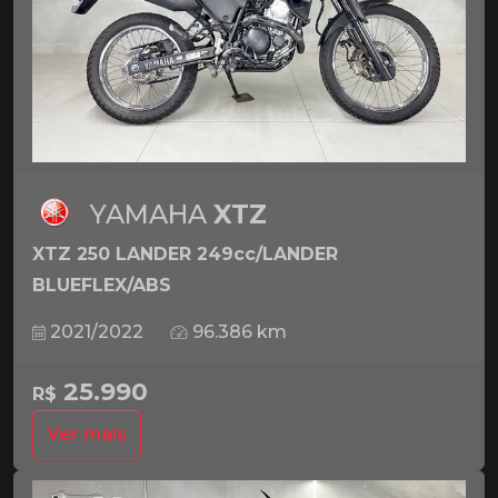
YAMAHA
XTZ
XTZ 250 LANDER 249cc/LANDER
BLUEFLEX/ABS
2021/2022
96.386 km
25.990
R$
Ver mais