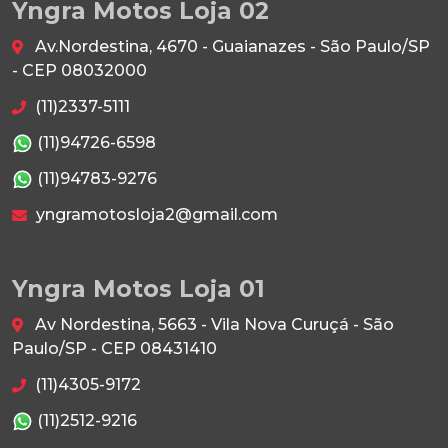
Yngra Motos Loja 02
Av.Nordestina, 4670 - Guaianazes - São Paulo/SP
- CEP 08032000
(11)2337-5111
(11)94726-6598
(11)94783-9276
yngramotosloja2@gmail.com
Yngra Motos Loja 01
Av Nordestina, 5663 - Vila Nova Curuçá - São
Paulo/SP - CEP 08431410
(11)4305-9172
(11)2512-9216