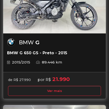
BMW
G
BMW G 650 GS - Preto - 2015
2015/2015
89.446 km
21.990
por R$
de R$ 27.990
Ver mais