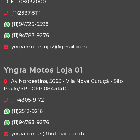
- CEP 08032000
(11)2337-5111
(11)94726-6598
(11)94783-9276
yngramotosloja2@gmail.com
Yngra Motos Loja 01
Av Nordestina, 5663 - Vila Nova Curuçá - São
Paulo/SP - CEP 08431410
(11)4305-9172
(11)2512-9216
(11)94783-9276
yngramotos@hotmail.com.br