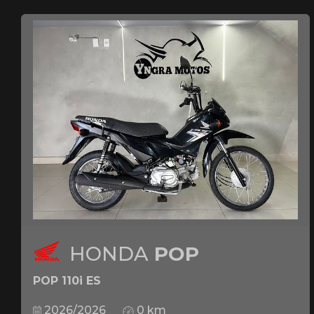
HONDA
POP
POP 110i ES
2026/2026
0 km