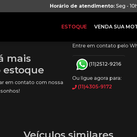
Horário de atendimento:
Seg - 10
ESTOQUE
VENDA SUA MO
Entre em contato pelo Wh
tá mais
(11)2512-9216
o estoque
Ou ligue agora para:
rar em contato com nossa
(11)4305-9172
 sonhos!
Veículos similares