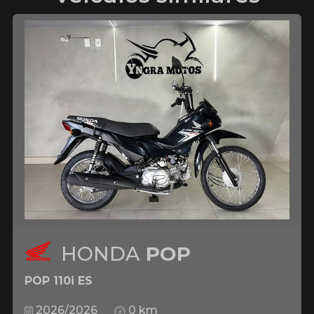
HONDA
POP
POP 110i ES
2026/2026
0 km