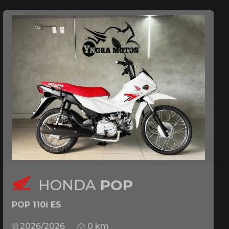
HONDA
POP
POP 110i ES
2026/2026
0 km