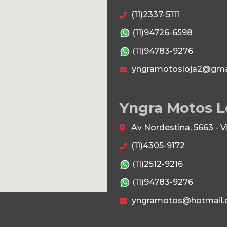
(11)2337-5111
(11)94726-6598
(11)94783-9276
yngramotosloja2@gma
Yngra Motos L
Av Nordestina, 5663 - 
(11)4305-9172
(11)2512-9216
(11)94783-9276
yngramotos@hotmail.