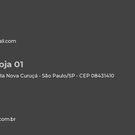
il.com
oja 01
Vila Nova Curuçá - São Paulo/SP - CEP 08431410
com.br