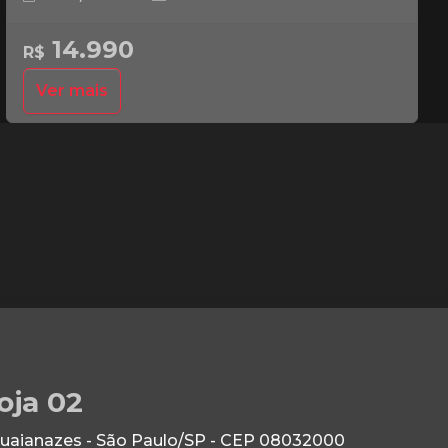
14.990
R$
Ver mais
oja 02
Guaianazes - São Paulo/SP - CEP 08032000