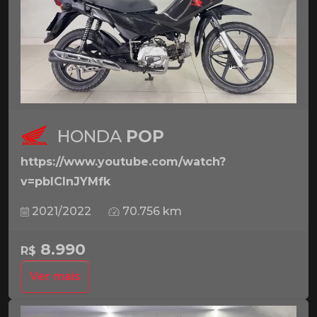
HONDA
POP
https://www.youtube.com/watch?
v=pbICInJYMfk
2021/2022
70.756 km
8.990
R$
Ver mais