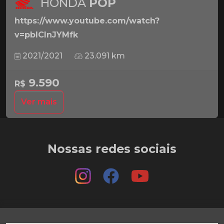
HONDA
POP
https://www.youtube.com/watch?
v=pbICInJYMfk
2021/2021
23.091 km
9.590
R$
Ver mais
Nossas redes sociais