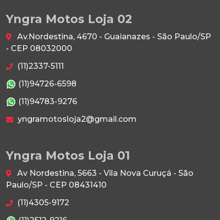
Yngra Motos Loja 02
Av.Nordestina, 4670 - Guaianazes - São Paulo/SP
- CEP 08032000
(11)2337-5111
(11)94726-6598
(11)94783-9276
yngramotosloja2@gmail.com
Yngra Motos Loja 01
Av Nordestina, 5663 - Vila Nova Curuçá - São
Paulo/SP - CEP 08431410
(11)4305-9172