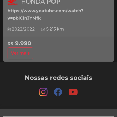
HONDA
POP
https://www.youtube.com/watch?
v=pbICInJYMfk
2022/2022
5.215 km
9.990
R$
Ver mais
Nossas redes sociais