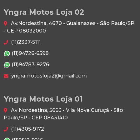
Yngra Motos Loja 02
Av.Nordestina, 4670 - Guaianazes - São Paulo/SP
- CEP 08032000
(11)2337-5111
(11)94726-6598
(11)94783-9276
yngramotosloja2@gmail.com
Yngra Motos Loja 01
Av Nordestina, 5663 - Vila Nova Curuçá - São
Paulo/SP - CEP 08431410
(11)4305-9172