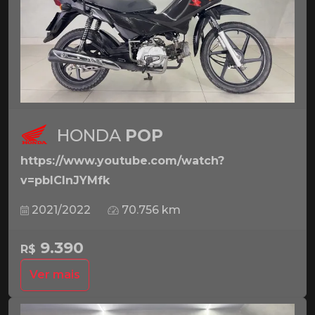
HONDA
POP
https://www.youtube.com/watch?
v=pbICInJYMfk
2021/2022
70.756 km
9.390
R$
Ver mais