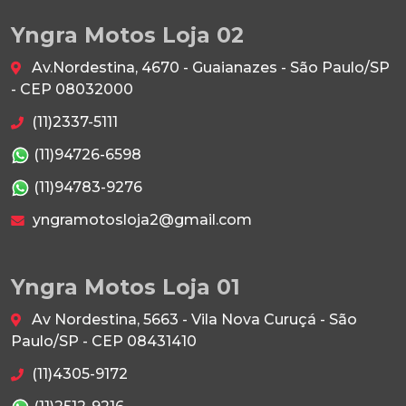
Yngra Motos Loja 02
Av.Nordestina, 4670 - Guaianazes - São Paulo/SP
- CEP 08032000
(11)2337-5111
(11)94726-6598
(11)94783-9276
yngramotosloja2@gmail.com
Yngra Motos Loja 01
Av Nordestina, 5663 - Vila Nova Curuçá - São
Paulo/SP - CEP 08431410
(11)4305-9172