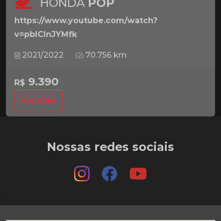
HONDA
POP
https://www.youtube.com/watch?
v=pbICInJYMfk
2021/2022
70.756 km
9.390
R$
Ver mais
Nossas redes sociais