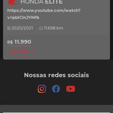
HONDA
ELITE
https://www.youtube.com/watch?
v=pbICInJYMfk
2020/2021
11.698 km
11.990
R$
Ver mais
Nossas redes sociais