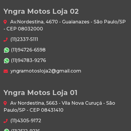
Yngra Motos Loja 02
Av.Nordestina, 4670 - Guaianazes - São Paulo/SP
- CEP 08032000
(11)2337-5111
(11)94726-6598
(11)94783-9276
yngramotosloja2@gmail.com
Yngra Motos Loja 01
Av Nordestina, 5663 - Vila Nova Curuçá - São
Paulo/SP - CEP 08431410
(11)4305-9172