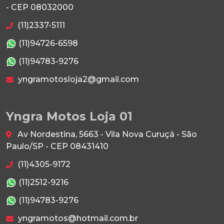
- CEP 08032000
(11)2337-5111
(11)94726-6598
(11)94783-9276
yngramotosloja2@gmail.com
Yngra Motos Loja 01
Av Nordestina, 5663 - Vila Nova Curuçá - São
Paulo/SP - CEP 08431410
(11)4305-9172
(11)2512-9216
(11)94783-9276
yngramotos@hotmail.com.br