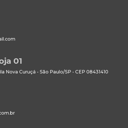
il.com
oja 01
Vila Nova Curuçá - São Paulo/SP - CEP 08431410
com.br