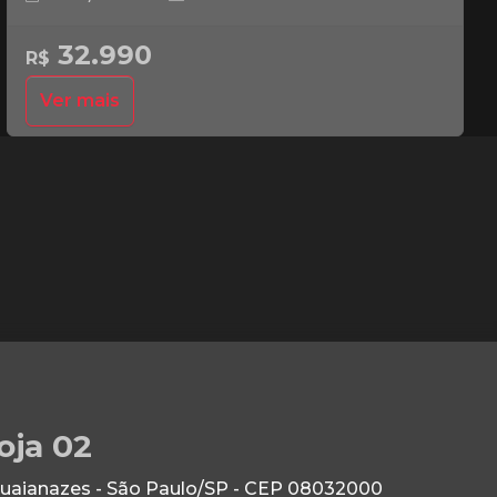
32.990
R$
Ver mais
oja 02
Guaianazes - São Paulo/SP - CEP 08032000