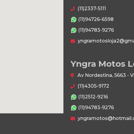
(11)2337-5111
(11)94726-6598
(11)94783-9276
yngramotosloja2@gma
Yngra Motos L
Av Nordestina, 5663 - 
(11)4305-9172
(11)2512-9216
(11)94783-9276
yngramotos@hotmail.