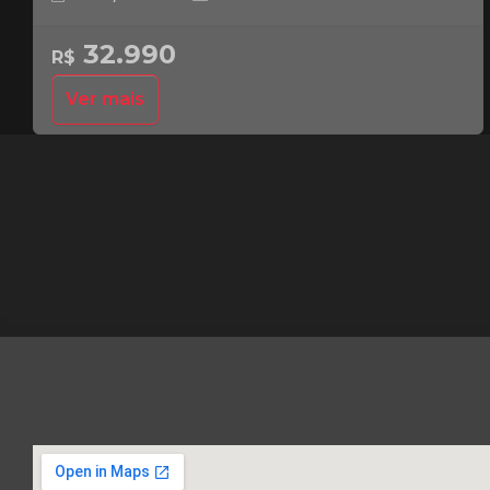
32.990
R$
Ver mais