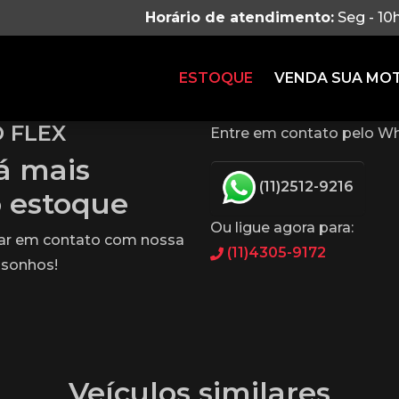
Horário de atendimento:
Seg - 10
ESTOQUE
VENDA SUA MO
 FLEX
Entre em contato pelo Wh
tá mais
(11)2512-9216
o estoque
Ou ligue agora para:
rar em contato com nossa
(11)4305-9172
 sonhos!
Veículos similares