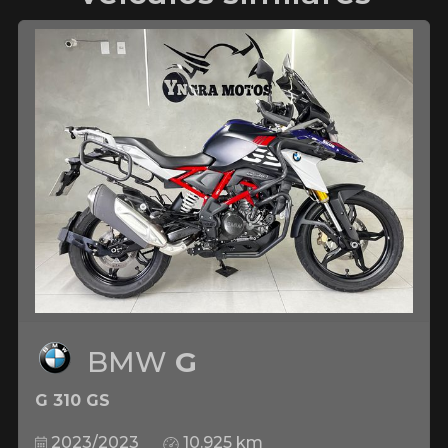
BMW
G
G 310 GS
2023/2023
10.925 km