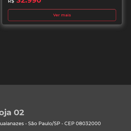
32.990
R$
Ver mais
oja 02
Guaianazes - São Paulo/SP - CEP 08032000