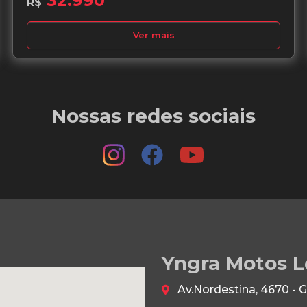
32.990
R$
Ver mais
Nossas redes sociais
Yngra Motos L
Av.Nordestina, 4670 - 