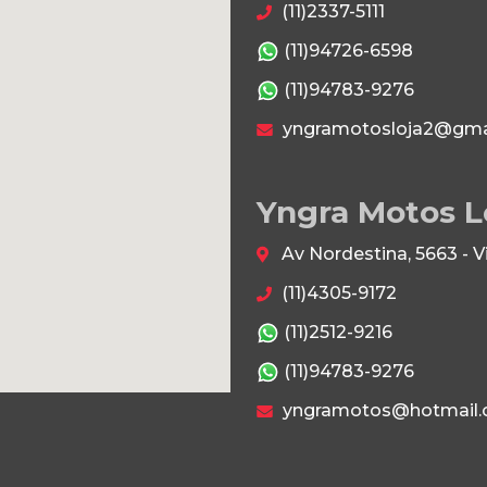
(11)2337-5111
(11)94726-6598
(11)94783-9276
yngramotosloja2@gma
Yngra Motos L
Av Nordestina, 5663 - 
(11)4305-9172
(11)2512-9216
(11)94783-9276
yngramotos@hotmail.