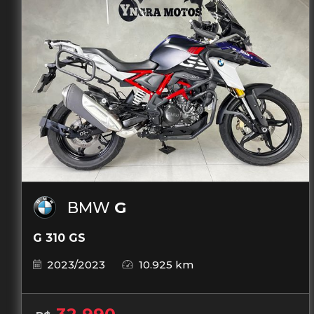
BMW
G
G 310 GS
2023/2023
10.925 km