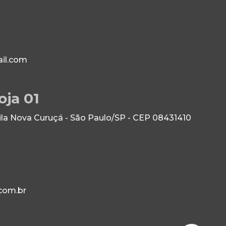
il.com
oja 01
Vila Nova Curuçá - São Paulo/SP - CEP 08431410
com.br