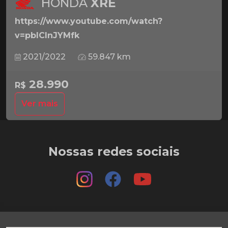
HONDA
XRE
https://www.youtube.com/watch?
v=pbICInJYMfk
2021/2022
59.847 km
28.990
R$
Ver mais
Nossas redes sociais