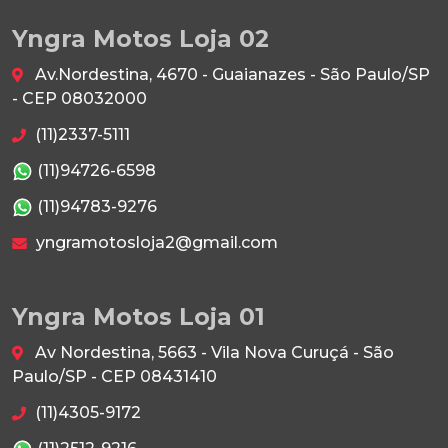
Yngra Motos Loja 02
Av.Nordestina, 4670 - Guaianazes - São Paulo/SP
- CEP 08032000
(11)2337-5111
(11)94726-6598
(11)94783-9276
yngramotosloja2@gmail.com
Yngra Motos Loja 01
Av Nordestina, 5663 - Vila Nova Curuçá - São
Paulo/SP - CEP 08431410
(11)4305-9172