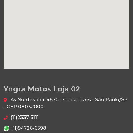
Yngra Motos Loja 02
Av.Nordestina, 4670 - Guaianazes - São Paulo/SP
- CEP 08032000
(11)2337-5111
(11)94726-6598