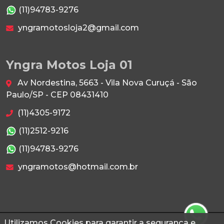
(11)94783-9276
yngramotosloja2@gmail.com
Yngra Motos Loja 01
Av Nordestina, 5663 - Vila Nova Curuçá - São
Paulo/SP - CEP 08431410
(11)4305-9172
(11)2512-9216
(11)94783-9276
yngramotos@hotmail.com.br
Utilizamos Cookies para garantir a segurança e